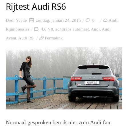
Rijtest Audi RS6
Door
Yvette
zondag, januari 24, 2016
0
Audi
,
Rijimpressies
4.0 V8
,
achttraps automaat
,
Audi
,
Audi
Avant
,
Audi RS
Permalink
Normaal gesproken ben ik niet zo’n Audi fan.