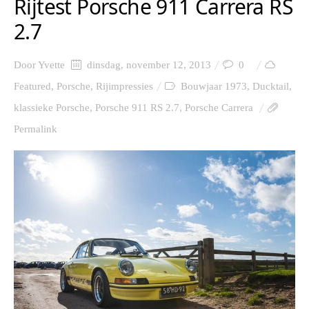
Rijtest Porsche 911 Carrera RS
2.7
Door
Yvette
dinsdag, november 12, 2013
0
Featured
,
Porsche
,
Rijimpressies
Bouwjaar 1973
,
Ducktail
,
klassieke Porsche
,
Porsche 911 RS 2.7
,
Porsche Carrera
Permalink