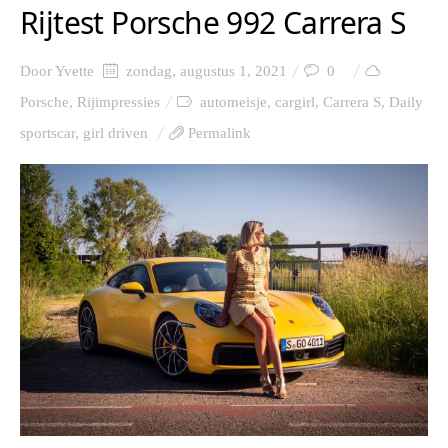
Rijtest Porsche 992 Carrera S
Door
Yvette
zondag, augustus 1, 2021
0
Porsche
,
Rijimpressies
automeisje
,
cargirl
,
Carrera S
,
Daily
sportscar
,
girl driven
Permalink