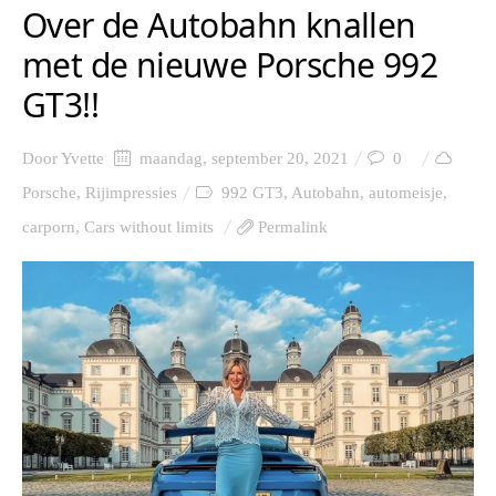
Over de Autobahn knallen
met de nieuwe Porsche 992
GT3!!
Door
Yvette
maandag, september 20, 2021
0
Porsche
,
Rijimpressies
992 GT3
,
Autobahn
,
automeisje
,
carporn
,
Cars without limits
Permalink