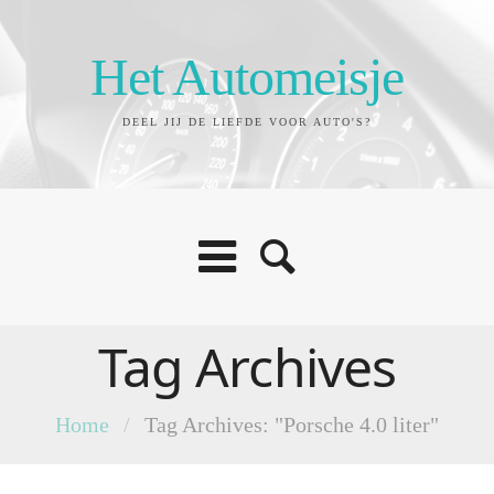
Het Automeisje
DEEL JIJ DE LIEFDE VOOR AUTO'S?
Tag Archives
Home
/
Tag Archives: "Porsche 4.0 liter"