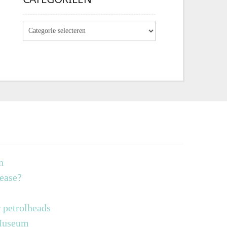
n
lease?
 petrolheads
 Museum