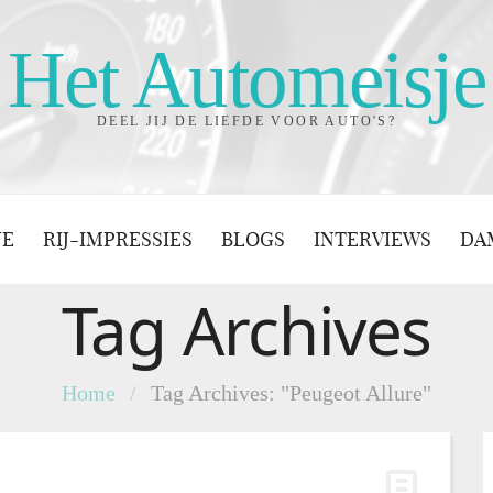
Het Automeisje
DEEL JIJ DE LIEFDE VOOR AUTO'S?
JE
RIJ-IMPRESSIES
BLOGS
INTERVIEWS
DA
Tag Archives
Home
/
Tag Archives: "Peugeot Allure"