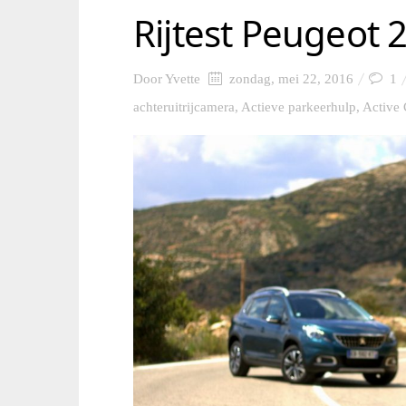
Rijtest Peugeot 
Door
Yvette
zondag, mei 22, 2016
1
achteruitrijcamera
,
Actieve parkeerhulp
,
Active 