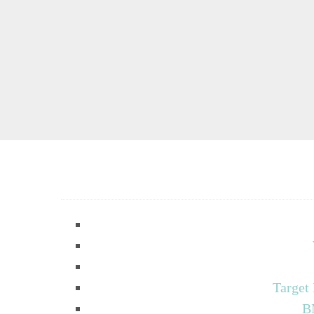
Target
B