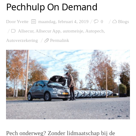
Pechhulp On Demand
Door
Yvette
maandag, februari 4, 2019
0
Blogs
Allsecur
,
Allsecur App
,
automeisje
,
Autopech
,
Autoverzekering
Permalink
Pech onderweg? Zonder lidmaatschap bij de