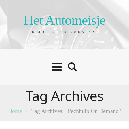
Het Automeisje
DEEL JIJ DE LIEFDE VOOR AUTO'S?
Tag Archives
Home
/
Tag Archives: "Pechhulp On Demand"