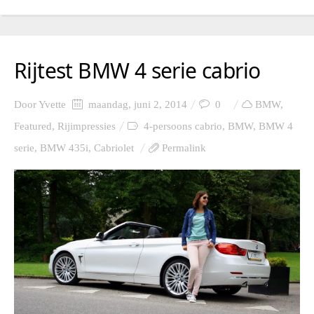
Rijtest BMW 4 serie cabrio
Door
Yvette
maandag, juni 2, 2014
0
BMW
,
Featured
,
Rijimpressies
4-persoons cabrio
,
BMW
,
BMW 4
serie
,
BMW 435i
,
Cabriolet
Permalink