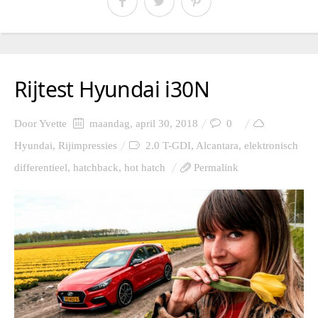
Rijtest Hyundai i30N
Door
Yvette
maandag, april 30, 2018
0
Hyundai
,
Rijimpressies
2.0 T-GDI
,
Alcantara
,
elektronisch
differentieel
,
hatchback
,
hot hatch
Permalink