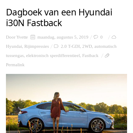
Dagboek van een Hyundai
i30N Fastback
Door
Yvette
maandag, augustus 5, 2019
0
Hyundai
,
Rijimpressies
2.0 T-GDI
,
2WD
,
automatisch
tussengas
,
elektronisch sperdifferentieel
,
Fastback
Permalink