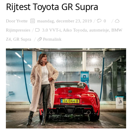
Rijtest Toyota GR Supra
Door
Yvette
maandag, december 23, 2019
0
Rijimpressies
3.0 VVT-i
,
Aiko Toyoda
,
automeisje
,
BMW
Z4
,
GR Supra
Permalink