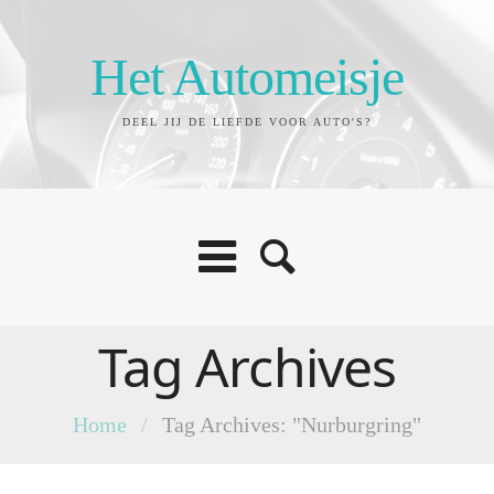
Het Automeisje
DEEL JIJ DE LIEFDE VOOR AUTO'S?
Tag Archives
Home
/
Tag Archives: "Nurburgring"