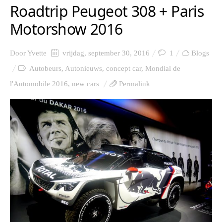
Roadtrip Peugeot 308 + Paris
Motorshow 2016
Door
Yvette
vrijdag, september 30, 2016
1
Blogs
Autobeurs
,
Autonieuws
,
concept car
,
Mondial de
l'Automobile 2016
,
new cars
Permalink