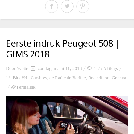
Eerste indruk Peugeot 508 |
GIMS 2018
Door
Yvette
zondag, maart 11, 2018
1
Blogs
BlueHdi
,
Carshow
,
de Radicale Berline
,
first edition
,
Geneva
Permalink