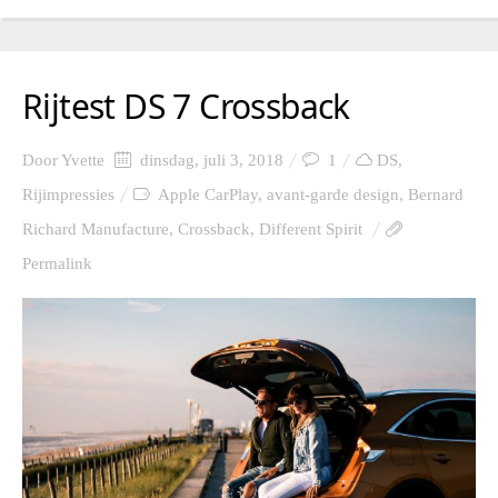
Rijtest DS 7 Crossback
Door
Yvette
dinsdag, juli 3, 2018
1
DS
,
Rijimpressies
Apple CarPlay
,
avant-garde design
,
Bernard
Richard Manufacture
,
Crossback
,
Different Spirit
Permalink