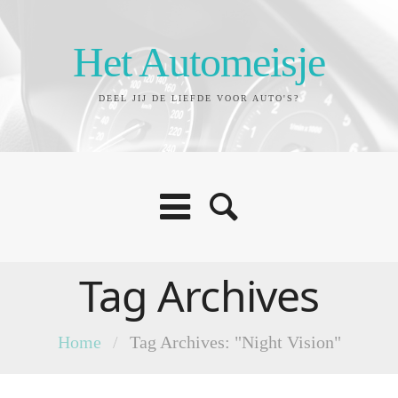
Het Automeisje
DEEL JIJ DE LIEFDE VOOR AUTO'S?
Tag Archives
Home
/
Tag Archives: "Night Vision"