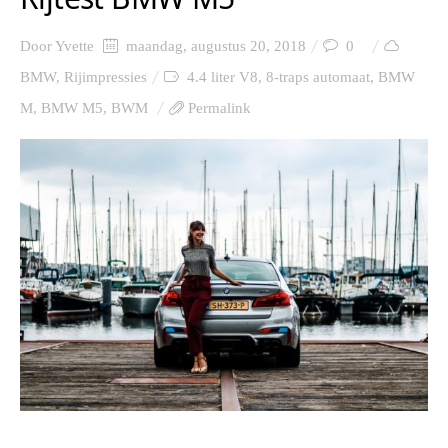
Door
Yvette
maandag, augustus 20, 2018
0
BMW
,
Rijimpressies
4.4 liter V8
,
8-traps automaat
,
BMW
M
,
BMW M5
,
BWM
Permalink