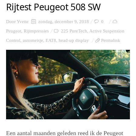
Rijtest Peugeot 508 SW
Door
Yvette
zondag, december 9, 2018
0
Peugeot
,
Rijimpressies
225 PureTech
,
Active Suspension
Control
,
automeisje
,
EAT8
,
head-up display
Permalink
Een aantal maanden geleden reed ik de Peugeot