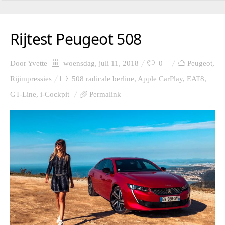
Rijtest Peugeot 508
Door
Yvette
woensdag, juli 11, 2018
0
Peugeot
,
Rijimpressies
508 radicale berline
,
Apple CarPlay
,
EAT8
,
GT-Line
,
i-Cockpit
Permalink