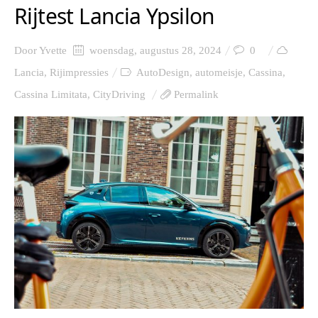
Rijtest Lancia Ypsilon
Door
Yvette
woensdag, augustus 28, 2024
0
Lancia
,
Rijimpressies
AutoDesign
,
automeisje
,
Cassina
,
Cassina Limitata
,
CityDriving
Permalink