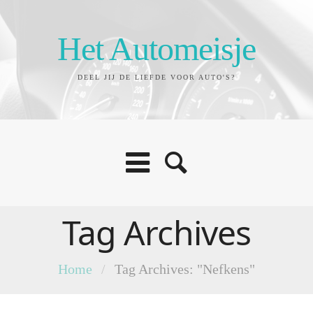
Het Automeisje
DEEL JIJ DE LIEFDE VOOR AUTO'S?
Tag Archives
Home
/
Tag Archives: "Nefkens"