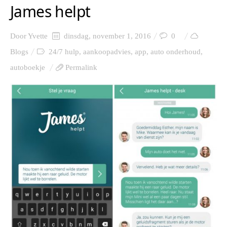
James helpt
Door
Yvette
dinsdag, november 1, 2016
0
Blogs
24/7 hulp
,
aankoopadvies
,
app
,
auto onderhoud
,
autoboekje
Permalink