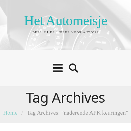
Het Automeisje
DEEL JIJ DE LIEFDE VOOR AUTO'S?
Tag Archives
Home
/
Tag Archives: "naderende APK keuringen"