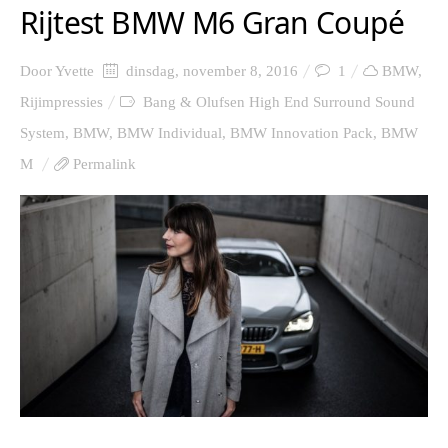
Rijtest BMW M6 Gran Coupé
Door
Yvette
dinsdag, november 8, 2016
1
BMW
,
Rijimpressies
Bang & Olufsen High End Surround Sound
System
,
BMW
,
BMW Individual
,
BMW Innovation Pack
,
BMW
M
Permalink