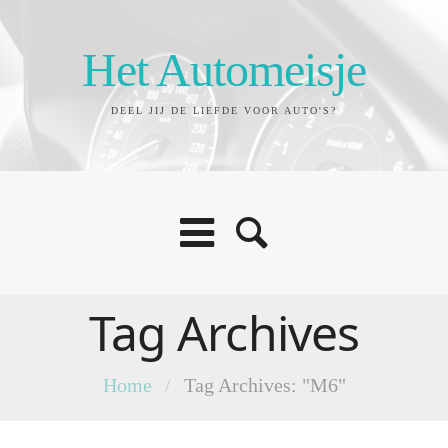
Het Automeisje
DEEL JIJ DE LIEFDE VOOR AUTO'S?
Tag Archives
Home
/
Tag Archives: "M6"