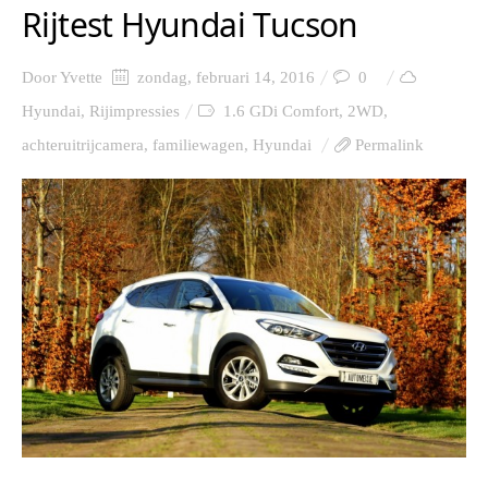
Rijtest Hyundai Tucson
Door
Yvette
zondag, februari 14, 2016
0
Hyundai
,
Rijimpressies
1.6 GDi Comfort
,
2WD
,
achteruitrijcamera
,
familiewagen
,
Hyundai
Permalink