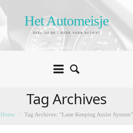
Het Automeisje
DEEL JIJ DE LIEFDE VOOR AUTO'S?
Tag Archives
Home
/
Tag Archives: "Lane Keeping Assist System"