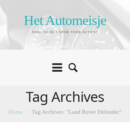
Het Automeisje
DEEL JIJ DE LIEFDE VOOR AUTO'S?
Tag Archives
Home
/
Tag Archives: "Land Rover Defender"