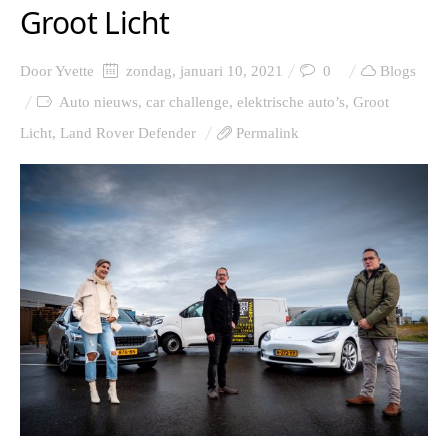
Groot Licht
Door
Yvette
zondag, januari 10, 2021
0
Blogs
Auto nieuws
,
car challenge
,
elektrische auto’s
,
Groot
Licht
,
Land Rover Defender
Permalink