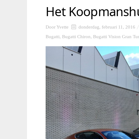
Het Koopmansh
Door
Yvette
donderdag, februari 11, 2016
Bugatti
,
Bugatti Chiron
,
Bugatti Vision Gran Tu