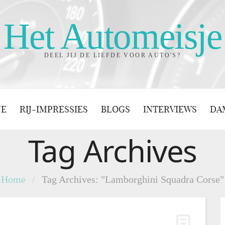
Het Automeisje
DEEL JIJ DE LIEFDE VOOR AUTO'S?
JE
RIJ-IMPRESSIES
BLOGS
INTERVIEWS
DA
Tag Archives
Home
/
Tag Archives: "Lamborghini Squadra Corse"