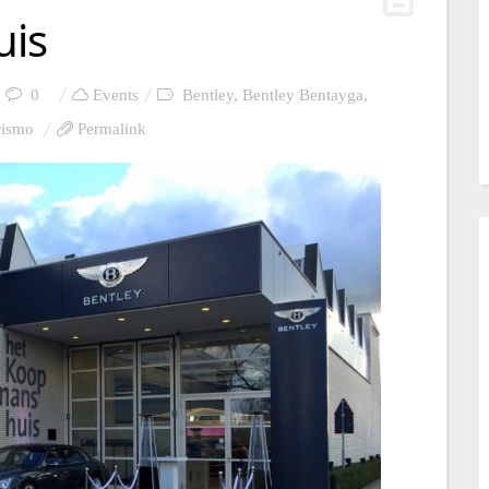
uis
0
Events
Bentley
,
Bentley Bentayga
,
rismo
Permalink