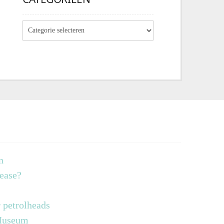
n
lease?
 petrolheads
 Museum