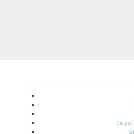
Target
B