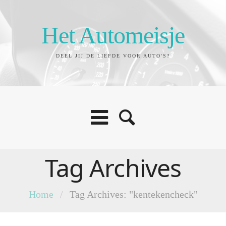
Het Automeisje
DEEL JIJ DE LIEFDE VOOR AUTO'S?
Tag Archives
Home
/
Tag Archives: "kentekencheck"