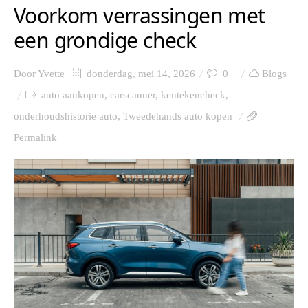
Voorkom verrassingen met
een grondige check
Door
Yvette
donderdag, mei 14, 2026
0
Blogs
auto aankopen
,
carscanner
,
kentekencheck
,
onderhoudshistorie auto
,
Tweedehands auto kopen
Permalink