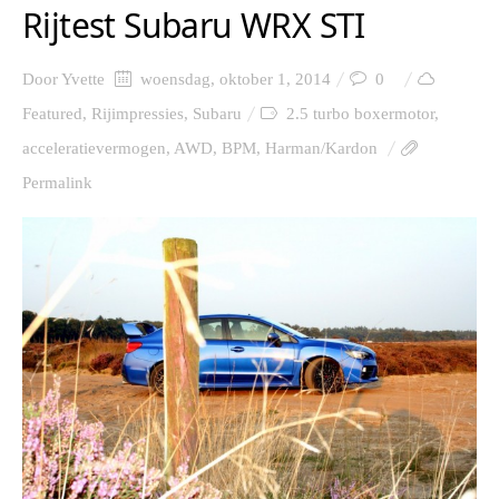
Rijtest Subaru WRX STI
Door
Yvette
woensdag, oktober 1, 2014
0
Featured
,
Rijimpressies
,
Subaru
2.5 turbo boxermotor
,
acceleratievermogen
,
AWD
,
BPM
,
Harman/Kardon
Permalink