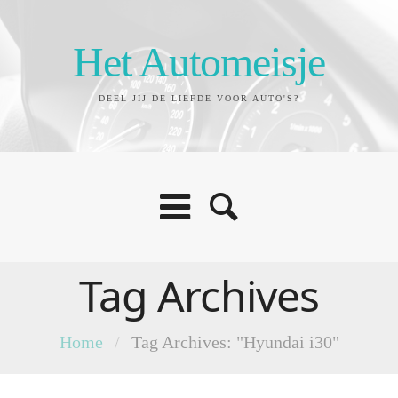
Het Automeisje
DEEL JIJ DE LIEFDE VOOR AUTO'S?
Tag Archives
Home
/
Tag Archives: "Hyundai i30"