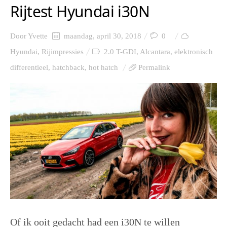
Rijtest Hyundai i30N
Door
Yvette
maandag, april 30, 2018
0
Hyundai
,
Rijimpressies
2.0 T-GDI
,
Alcantara
,
elektronisch
differentieel
,
hatchback
,
hot hatch
Permalink
Of ik ooit gedacht had een i30N te willen