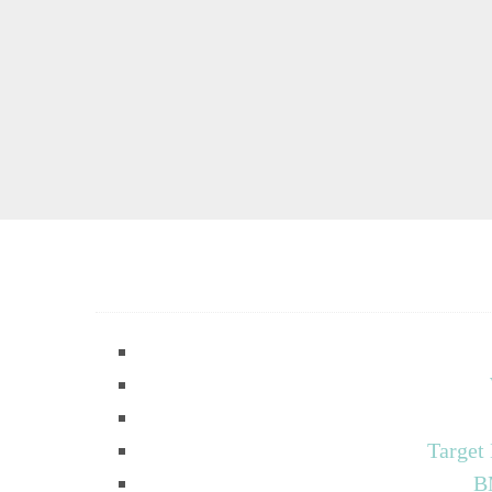
Target
B