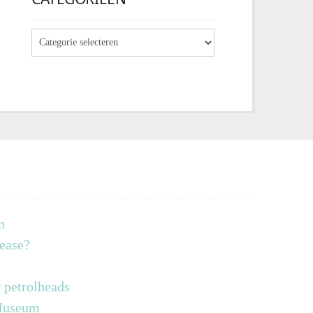
n
lease?
 petrolheads
 Museum