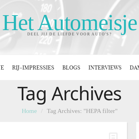
Het Automeisje
DEEL JIJ DE LIEFDE VOOR AUTO'S?
JE
RIJ-IMPRESSIES
BLOGS
INTERVIEWS
DA
Tag Archives
Home
/
Tag Archives: "HEPA filter"