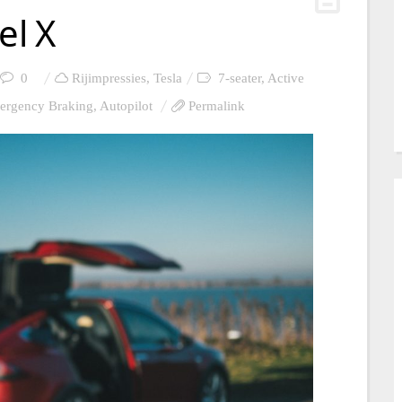
el X
0
Rijimpressies
,
Tesla
7-seater
,
Active
ergency Braking
,
Autopilot
Permalink