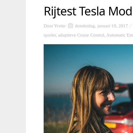
Rijtest Tesla Mod
Door
Yvette
donderdag, januari 19, 2017
spoiler
,
adaptieve Cruise Control
,
Automatic Em