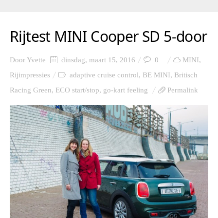
Rijtest MINI Cooper SD 5-door
Door
Yvette
dinsdag, maart 15, 2016
0
MINI
,
Rijimpressies
adaptive cruise control
,
BE MINI
,
Britisch
Racing Green
,
ECO start/stop
,
go-kart feeling
Permalink