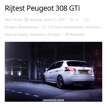
Rijtest Peugeot 308 GTi
Door
Yvette
dinsdag, maart 21, 2017
0
Peugeot
,
Rijimpressies
1.6 Turbo benzinemotor
,
Alcantara
,
head-up display
,
hot hatch
,
i-Cockpit
Permalink