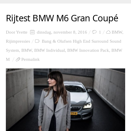
Rijtest BMW M6 Gran Coupé
Door
Yvette
dinsdag, november 8, 2016
1
BMW
,
Rijimpressies
Bang & Olufsen High End Surround Sound
System
,
BMW
,
BMW Individual
,
BMW Innovation Pack
,
BMW
M
Permalink