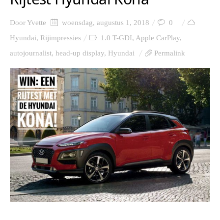
Door
Yvette
woensdag, augustus 1, 2018
0
Hyundai
,
Rijimpressies
1.0 T-GDI
,
Apple CarPlay
,
autojournalist
,
head-up display
,
Hyundai
Permalink