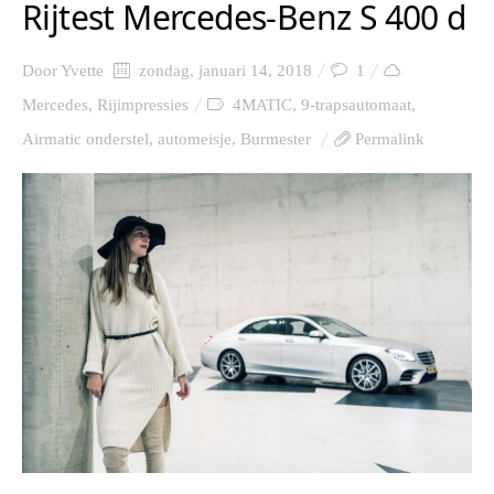
Rijtest Mercedes-Benz S 400 d
Door
Yvette
zondag, januari 14, 2018
1
Mercedes
,
Rijimpressies
4MATIC
,
9-trapsautomaat
,
Airmatic onderstel
,
automeisje
,
Burmester
Permalink