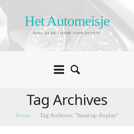
Het Automeisje
DEEL JIJ DE LIEFDE VOOR AUTO'S?
Tag Archives
Home
/
Tag Archives: "head-up display"