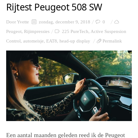
Rijtest Peugeot 508 SW
Door
Yvette
zondag, december 9, 2018
0
Peugeot
,
Rijimpressies
225 PureTech
,
Active Suspension
Control
,
automeisje
,
EAT8
,
head-up display
Permalink
Een aantal maanden geleden reed ik de Peugeot