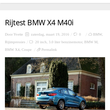
Rijtest BMW X4 M40i
Door
Yvette
zaterdag, maart 19, 2016
0
BMW
,
Rijimpressies
20 inch
,
3.0 liter benzinemotor
,
BMW M
,
BMW X4
,
Coupe
Permalink