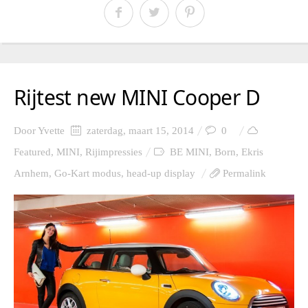
Rijtest new MINI Cooper D
Door
Yvette
zaterdag, maart 15, 2014
0
Featured
,
MINI
,
Rijimpressies
BE MINI
,
Born
,
Ekris
Arnhem
,
Go-Kart modus
,
head-up display
Permalink