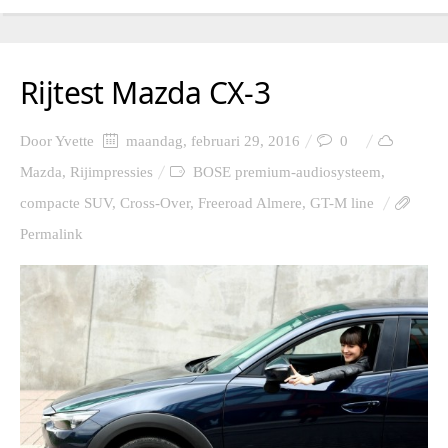
Rijtest Mazda CX-3
Door
Yvette
maandag, februari 29, 2016
0
Mazda
,
Rijimpressies
BOSE premium-audiosysteem
,
compacte SUV
,
Cross-Over
,
Freeroad Almere
,
GT-M line
Permalink