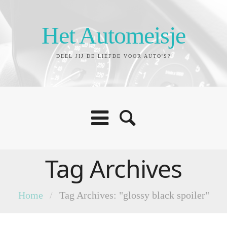
Het Automeisje
DEEL JIJ DE LIEFDE VOOR AUTO'S?
Tag Archives
Home
/
Tag Archives: "glossy black spoiler"