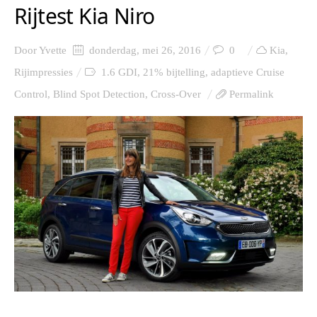
Rijtest Kia Niro
Door
Yvette
donderdag, mei 26, 2016
0
Kia
,
Rijimpressies
1.6 GDI
,
21% bijtelling
,
adaptieve Cruise
Control
,
Blind Spot Detection
,
Cross-Over
Permalink