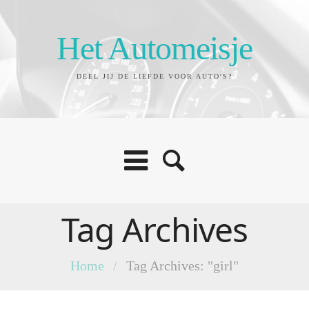
Het Automeisje
DEEL JIJ DE LIEFDE VOOR AUTO'S?
Tag Archives
Home
/
Tag Archives: "girl"