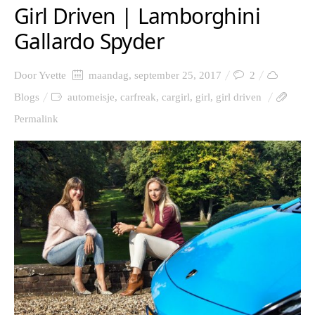
Girl Driven | Lamborghini
Gallardo Spyder
Door
Yvette
maandag, september 25, 2017
2
Blogs
automeisje
,
carfreak
,
cargirl
,
girl
,
girl driven
Permalink