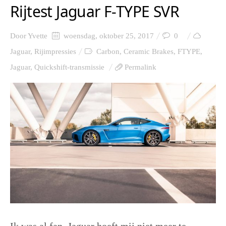
Rijtest Jaguar F-TYPE SVR
Door
Yvette
woensdag, oktober 25, 2017
0
Jaguar
,
Rijimpressies
Carbon
,
Ceramic Brakes
,
FTYPE
,
Jaguar
,
Quickshift-transmissie
Permalink