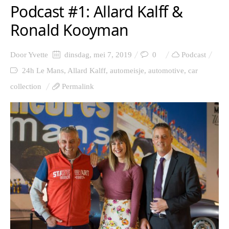
Podcast #1: Allard Kalff &
Ronald Kooyman
Door
Yvette
dinsdag, mei 7, 2019
0
Podcast
24h Le Mans
,
Allard Kalff
,
automeisje
,
automotive
,
car
collection
Permalink