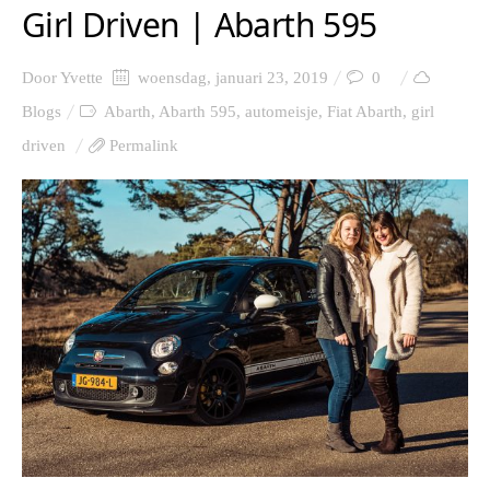
Girl Driven | Abarth 595
Door
Yvette
woensdag, januari 23, 2019
0
Blogs
Abarth
,
Abarth 595
,
automeisje
,
Fiat Abarth
,
girl
driven
Permalink