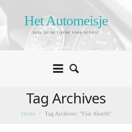
Het Automeisje
DEEL JIJ DE LIEFDE VOOR AUTO'S?
Tag Archives
Home
/
Tag Archives: "Fiat Abarth"