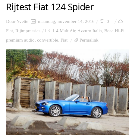
Rijtest Fiat 124 Spider
Door
Yvette
maandag, november 14, 2016
0
Fiat
,
Rijimpressies
1.4 MultiAir
,
Azzuro Italia
,
Bose Hi-Fi
premium audio
,
convertible
,
Fiat
Permalink