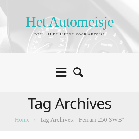
Het Automeisje
DEEL JIJ DE LIEFDE VOOR AUTO'S?
Tag Archives
Home
/
Tag Archives: "Ferrari 250 SWB"