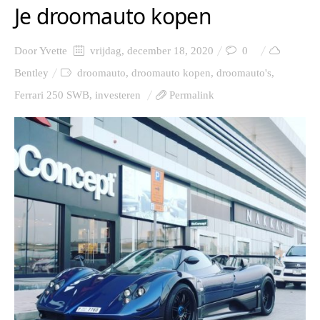
Je droomauto kopen
Door
Yvette
vrijdag, december 18, 2020
0
Bentley
droomauto
,
droomauto kopen
,
droomauto's
,
Ferrari 250 SWB
,
investeren
Permalink