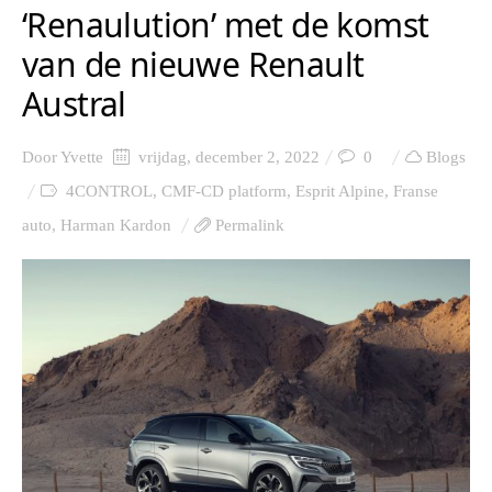
‘Renaulution’ met de komst
van de nieuwe Renault
Austral
Door
Yvette
vrijdag, december 2, 2022
0
Blogs
4CONTROL
,
CMF-CD platform
,
Esprit Alpine
,
Franse
auto
,
Harman Kardon
Permalink