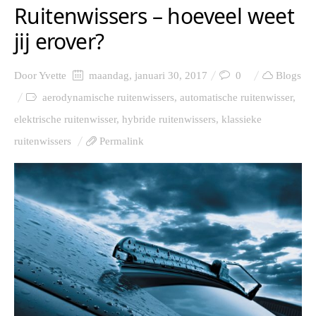
Ruitenwissers – hoeveel weet
jij erover?
Door
Yvette
maandag, januari 30, 2017
0
Blogs
aerodynamische ruitenwissers
,
automatische ruitenwisser
,
elektrische ruitenwisser
,
hybride ruitenwissers
,
klassieke
ruitenwissers
Permalink