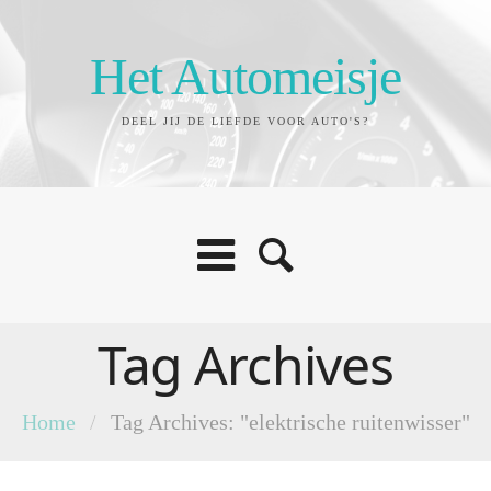
Het Automeisje
DEEL JIJ DE LIEFDE VOOR AUTO'S?
Tag Archives
Home
/
Tag Archives: "elektrische ruitenwisser"