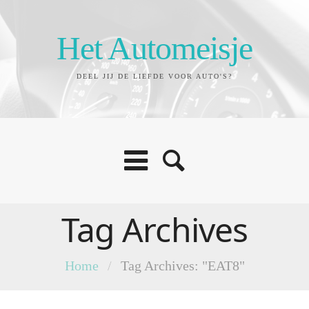
Het Automeisje
DEEL JIJ DE LIEFDE VOOR AUTO'S?
Tag Archives
Home
/
Tag Archives: "EAT8"