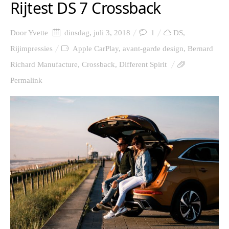
Rijtest DS 7 Crossback
Door
Yvette
dinsdag, juli 3, 2018
1
DS
,
Rijimpressies
Apple CarPlay
,
avant-garde design
,
Bernard
Richard Manufacture
,
Crossback
,
Different Spirit
Permalink