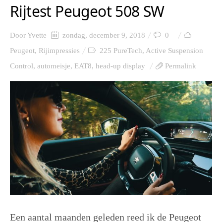
Rijtest Peugeot 508 SW
Door
Yvette
zondag, december 9, 2018
0
Peugeot
,
Rijimpressies
225 PureTech
,
Active Suspension
Control
,
automeisje
,
EAT8
,
head-up display
Permalink
Een aantal maanden geleden reed ik de Peugeot