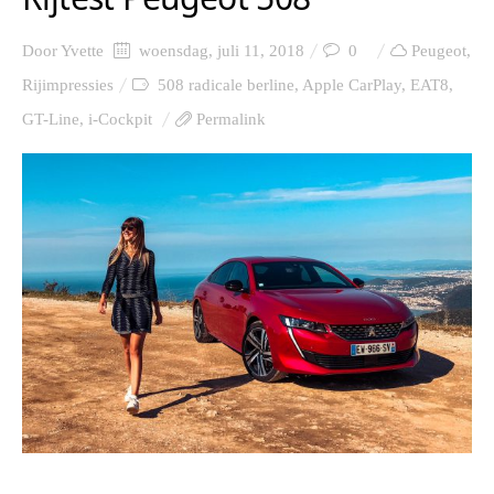
Door
Yvette
woensdag, juli 11, 2018
0
Peugeot
,
Rijimpressies
508 radicale berline
,
Apple CarPlay
,
EAT8
,
GT-Line
,
i-Cockpit
Permalink