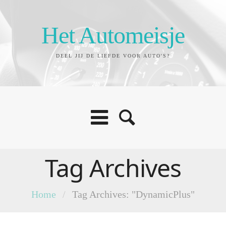
Het Automeisje
DEEL JIJ DE LIEFDE VOOR AUTO'S?
Tag Archives
Home
/
Tag Archives: "DynamicPlus"