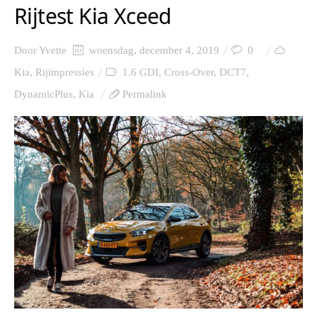
Rijtest Kia Xceed
Door
Yvette
woensdag, december 4, 2019
0
Kia
,
Rijimpressies
1.6 GDI
,
Cross-Over
,
DCT7
,
DynamicPlus
,
Kia
Permalink