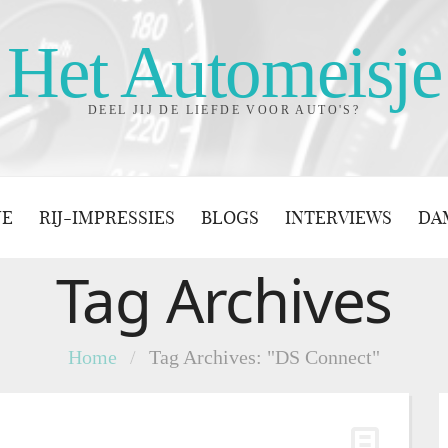
Het Automeisje
DEEL JIJ DE LIEFDE VOOR AUTO'S?
JE
RIJ-IMPRESSIES
BLOGS
INTERVIEWS
DA
Tag Archives
Home
/
Tag Archives: "DS Connect"