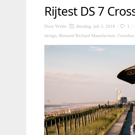
Rijtest DS 7 Cro
Door
Yvette
dinsdag, juli 3, 2018
1
design
,
Bernard Richard Manufacture
,
Crossbac