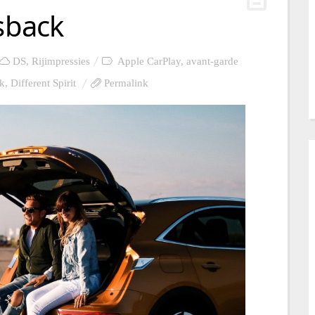
ssback
DS
,
Rijimpressies
Apple CarPlay
,
avant-garde
k
,
Different Spirit
Permalink