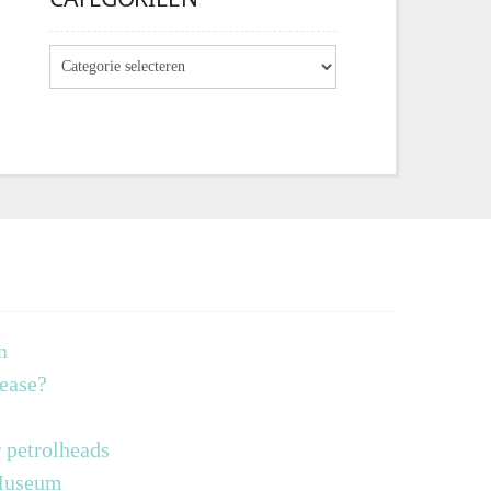
n
lease?
 petrolheads
 Museum