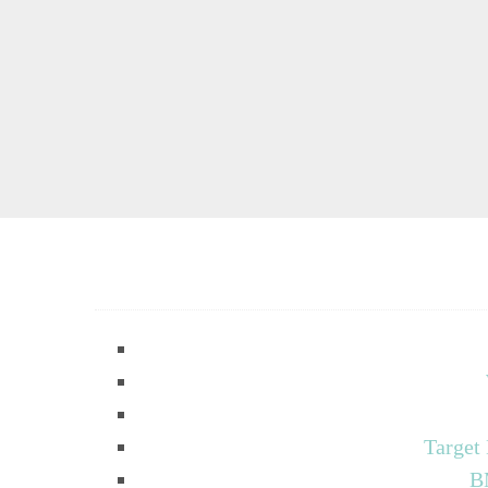
Target
B