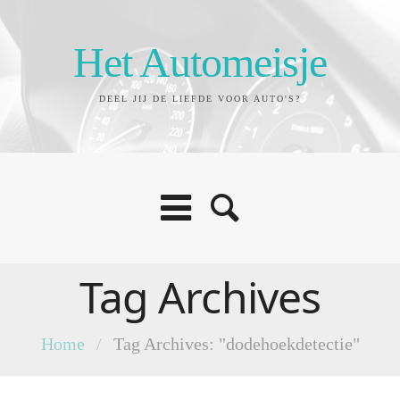
Het Automeisje
DEEL JIJ DE LIEFDE VOOR AUTO'S?
Tag Archives
Home
/
Tag Archives: "dodehoekdetectie"