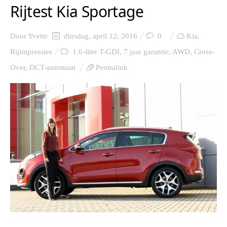
Rijtest Kia Sportage
Door
Yvette
dinsdag, april 12, 2016
0
Kia
,
Rijimpressies
1.6-liter T-GDI
,
7 jaar garantie
,
AWD
,
Cross-
Over
,
DCT-automaat
Permalink