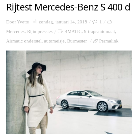
Rijtest Mercedes-Benz S 400 d
Door
Yvette
zondag, januari 14, 2018
1
Mercedes
,
Rijimpressies
4MATIC
,
9-trapsautomaat
,
Airmatic onderstel
,
automeisje
,
Burmester
Permalink