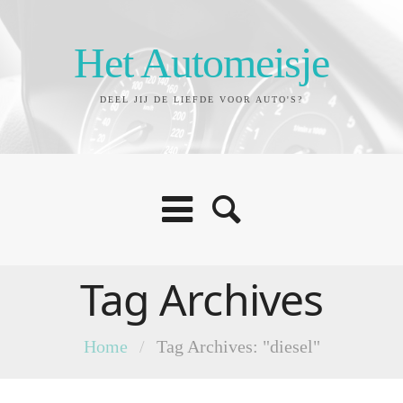
Het Automeisje
DEEL JIJ DE LIEFDE VOOR AUTO'S?
Tag Archives
Home
/
Tag Archives: "diesel"