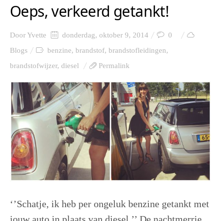
Oeps, verkeerd getankt!
Door
Yvette
donderdag, oktober 9, 2014
0
Blogs
benzine
,
brandstof
,
brandstofleidingen
,
brandstofwijzer
,
diesel
Permalink
‘’Schatje, ik heb per ongeluk benzine getankt met
jouw auto in plaats van diesel.’’ De nachtmerrie