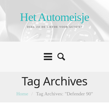
Het Automeisje
DEEL JIJ DE LIEFDE VOOR AUTO'S?
Tag Archives
Home
/
Tag Archives: "Defender 90"