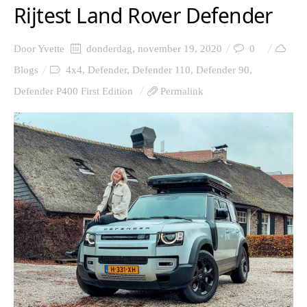
Rijtest Land Rover Defender
Door
Yvette
donderdag, november 19, 2020
0
Blogs
4x4
,
Defender
,
Defender 110
,
Defender 90
,
Defender P400 First Edition
Permalink