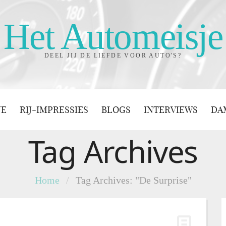
Het Automeisje
DEEL JIJ DE LIEFDE VOOR AUTO'S?
JE
RIJ-IMPRESSIES
BLOGS
INTERVIEWS
DA
Tag Archives
Home
/
Tag Archives: "De Surprise"