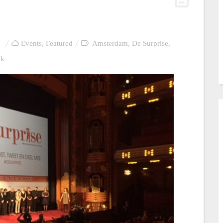
Events
,
Featured
Amsterdam
,
De Surprise
,
nk