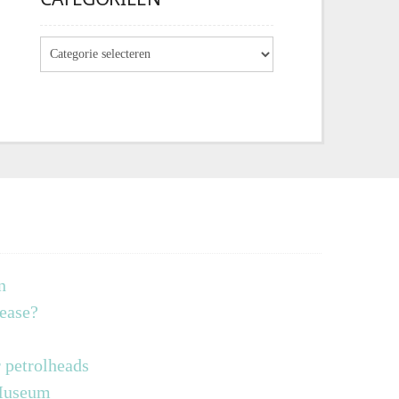
n
lease?
 petrolheads
 Museum