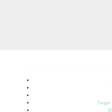
Target
B