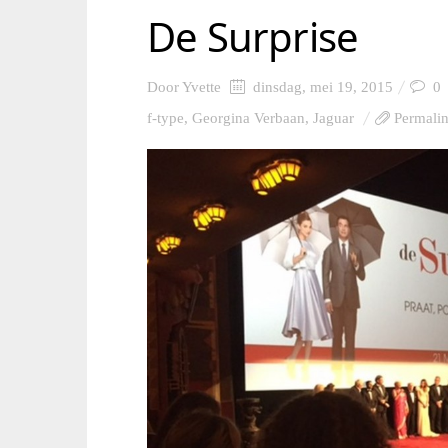
De Surprise
Door
Yvette
dinsdag, mei 19, 2015
0
f-type
,
Georgina Verbaan
,
Jaguar
Permali