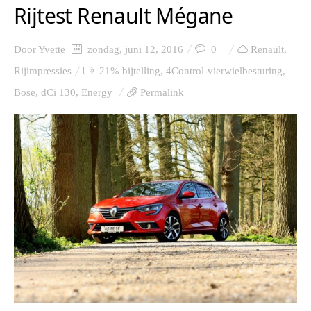
Rijtest Renault Mégane
Door
Yvette
zondag, juni 12, 2016
0
Renault
,
Rijimpressies
21% bijtelling
,
4Control-vierwielbesturing
,
Bose
,
dCi 130
,
Energy
Permalink