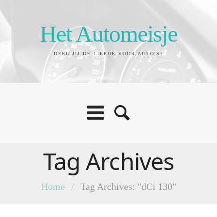
Het Automeisje
DEEL JIJ DE LIEFDE VOOR AUTO'S?
Tag Archives
Home
/
Tag Archives: "dCi 130"