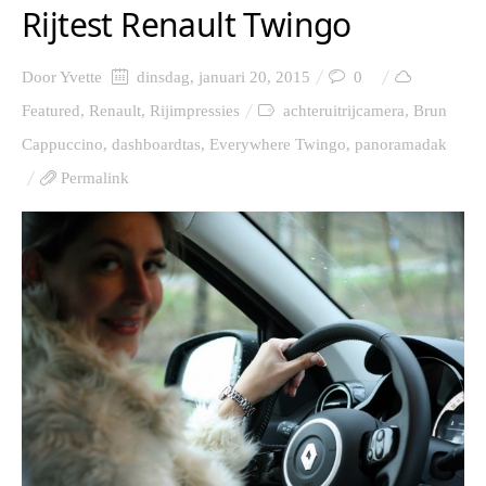
Rijtest Renault Twingo
Door
Yvette
dinsdag, januari 20, 2015
0
Featured
,
Renault
,
Rijimpressies
achteruitrijcamera
,
Brun
Cappuccino
,
dashboardtas
,
Everywhere Twingo
,
panoramadak
Permalink