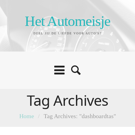
Het Automeisje
DEEL JIJ DE LIEFDE VOOR AUTO'S?
Tag Archives
Home
/
Tag Archives: "dashboardtas"