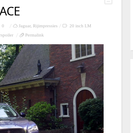
PACE
0
Jaguar
,
Rijimpressies
20 inch LM
rspoiler
Permalink