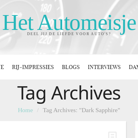
Het Automeisje
DEEL JIJ DE LIEFDE VOOR AUTO'S?
JE
RIJ-IMPRESSIES
BLOGS
INTERVIEWS
DA
Tag Archives
Home
/
Tag Archives: "Dark Sapphire"