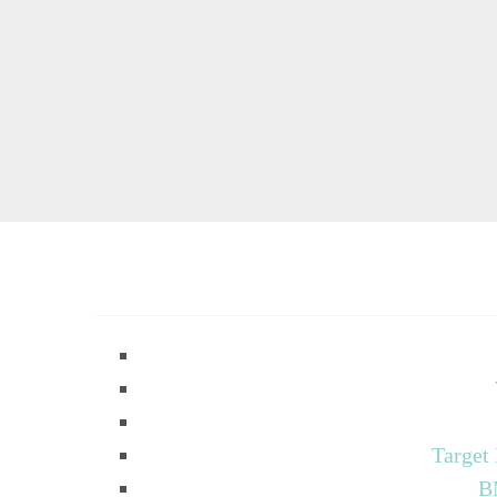
Target
B