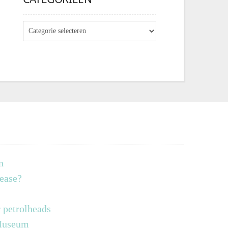
n
lease?
 petrolheads
 Museum