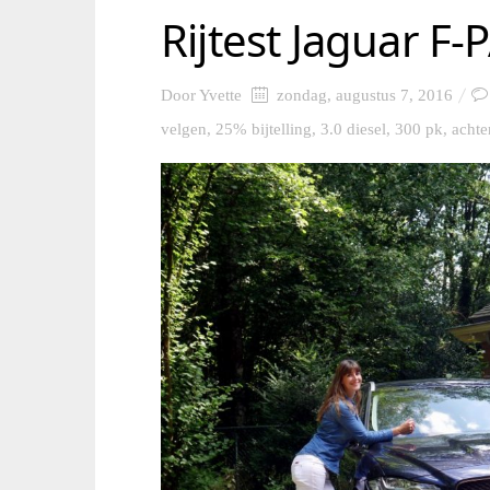
Rijtest Jaguar F-
Door
Yvette
zondag, augustus 7, 2016
velgen
,
25% bijtelling
,
3.0 diesel
,
300 pk
,
achte