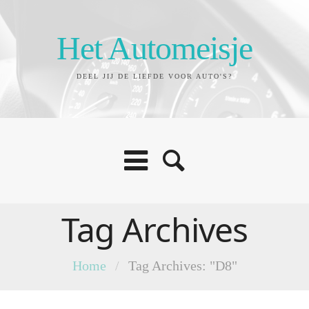
Het Automeisje
DEEL JIJ DE LIEFDE VOOR AUTO'S?
Tag Archives
Home
/
Tag Archives: "D8"