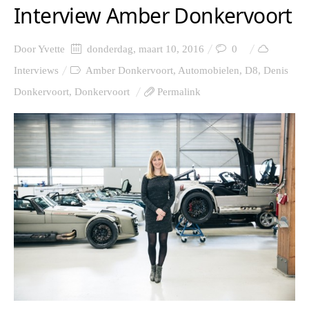
Interview Amber Donkervoort
Door
Yvette
donderdag, maart 10, 2016
0
Interviews
Amber Donkervoort
,
Automobielen
,
D8
,
Denis
Donkervoort
,
Donkervoort
Permalink