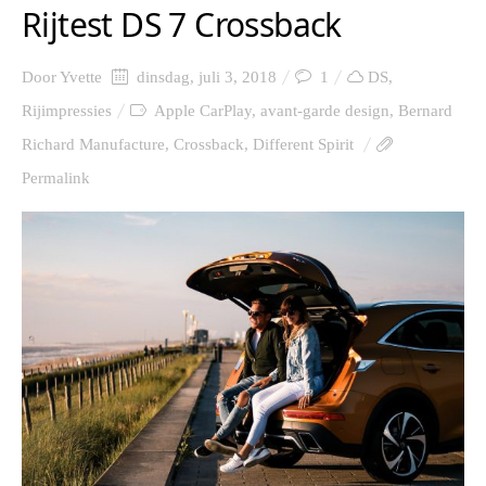
Rijtest DS 7 Crossback
Door
Yvette
dinsdag, juli 3, 2018
1
DS
,
Rijimpressies
Apple CarPlay
,
avant-garde design
,
Bernard
Richard Manufacture
,
Crossback
,
Different Spirit
Permalink