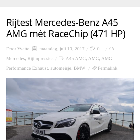
Rijtest Mercedes-Benz A45
AMG mét RaceChip (471 HP)
Door
Yvette
maandag, juli 10, 2017
0
Mercedes
,
Rijimpressies
A45 AMG
,
AMG
,
AMG
Performance Exhaust
,
automeisje
,
BMW
Permalink