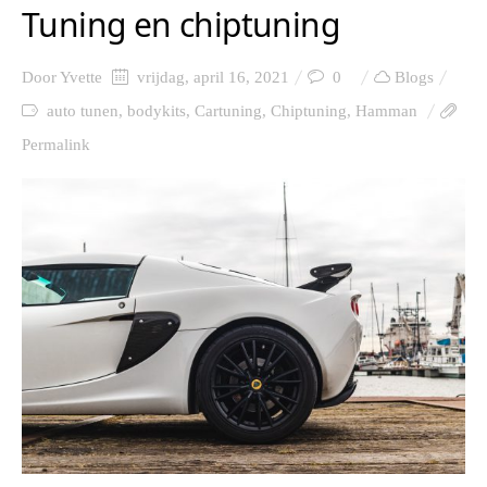
Tuning en chiptuning
Door
Yvette
vrijdag, april 16, 2021
0
Blogs
auto tunen
,
bodykits
,
Cartuning
,
Chiptuning
,
Hamman
Permalink