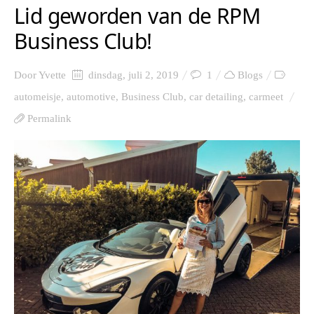
Lid geworden van de RPM
Business Club!
Door
Yvette
dinsdag, juli 2, 2019
1
Blogs
automeisje
,
automotive
,
Business Club
,
car detailing
,
carmeet
Permalink