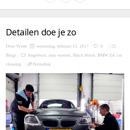
Detailen doe je zo
Door
Yvette
woensdag, februari 15, 2017
0
Blogs
Angelwax
,
auto wassen
,
Black Horse
,
BMW Z4
,
car
cleaning
Permalink