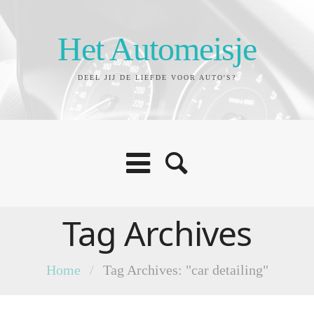
Het Automeisje
DEEL JIJ DE LIEFDE VOOR AUTO'S?
Tag Archives
Home
/
Tag Archives: "car detailing"