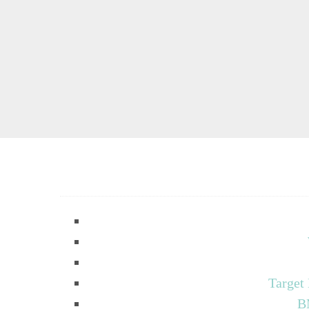
Target
B