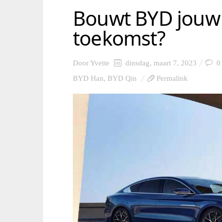
Bouwt BYD jouw
toekomst?
Door
Yvette
dinsdag, maart 7, 2023
0
BYD Han
,
BYD Qin
Permalink