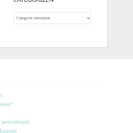
n
lease?
 petrolheads
 Museum