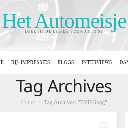
Het Automeisje
DEEL JIJ DE LIEFDE VOOR AUTO'S?
JE
RIJ-IMPRESSIES
BLOGS
INTERVIEWS
DA
Tag Archives
Home
/
Tag Archives: "BYD Song"