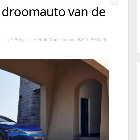
 droomauto van de
Blogs
Build Your Dreams
,
BYD
,
BYD e6
,