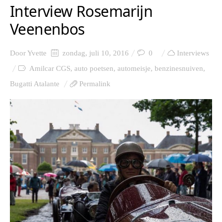
Interview Rosemarijn
Veenenbos
Door
Yvette
zondag, juli 10, 2016
0
Interviews
Amilcar CGS
,
auto poetsen
,
automeisje
,
benzinesnuiven
,
Bugatti Atalante
Permalink