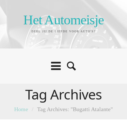
Het Automeisje
DEEL JIJ DE LIEFDE VOOR AUTO'S?
Tag Archives
Home
/
Tag Archives: "Bugatti Atalante"