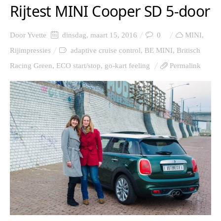
Rijtest MINI Cooper SD 5-door
Door
Yvette
dinsdag, maart 15, 2016
0
MINI
,
Rijimpressies
adaptive cruise control
,
BE MINI
,
Britisch
Racing Green
,
ECO start/stop
,
go-kart feeling
Permalink