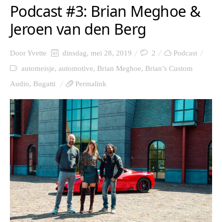
Podcast #3: Brian Meghoe &
Jeroen van den Berg
Door
Yvette
dinsdag, mei 28, 2019
2
Podcast
automeisje
,
automotive
,
Brian Meghoe
,
Brian’s Custom
Audio
,
Bugatti
Permalink