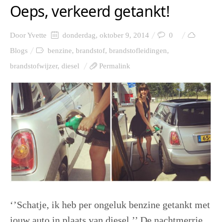
Oeps, verkeerd getankt!
Door
Yvette
donderdag, oktober 9, 2014
0
Blogs
benzine
,
brandstof
,
brandstofleidingen
,
brandstofwijzer
,
diesel
Permalink
‘’Schatje, ik heb per ongeluk benzine getankt met
jouw auto in plaats van diesel.’’ De nachtmerrie