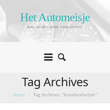
Het Automeisje
DEEL JIJ DE LIEFDE VOOR AUTO'S?
Tag Archives
Home
/
Tag Archives: "brandstofwijzer"