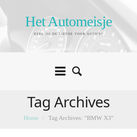
Het Automeisje
DEEL JIJ DE LIEFDE VOOR AUTO'S?
Tag Archives
Home
/
Tag Archives: "BMW X3"