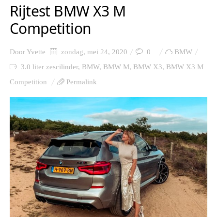
Rijtest BMW X3 M
Competition
Door
Yvette
zondag, mei 24, 2020
0
BMW
3.0 liter zescilinder
,
BMW
,
BMW M
,
BMW X3
,
BMW X3 M
Competition
Permalink