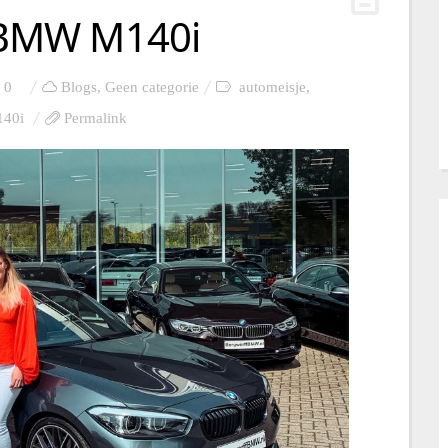
: BMW M140i
0
Blogs
,
Geen categorie
automeisje
,
40i
Permalink