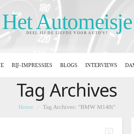
Het Automeisje
DEEL JIJ DE LIEFDE VOOR AUTO'S?
JE
RIJ-IMPRESSIES
BLOGS
INTERVIEWS
DA
Tag Archives
Home
/
Tag Archives: "BMW M140i"