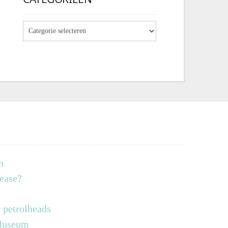
n
lease?
 petrolheads
 Museum