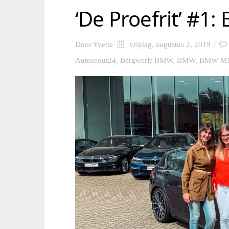
‘De Proefrit’ #1
Door
Yvette
vrijdag, augustus 2, 2019
Autoscout24
,
Bergwerff BMW
,
BMW
,
BMW M1