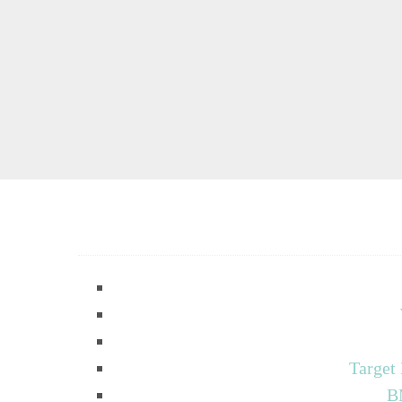
Target
B